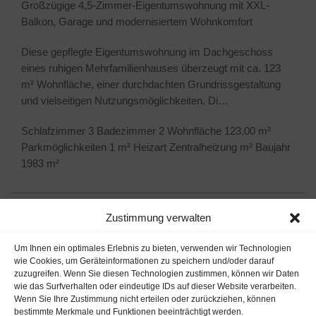
Großzügige 4,5-Zimmer-Eigentumswohnung mit XXL-
Balkon, Garage und modernisiertem Wohnkomfort
Diese gepflegte Eigentumswohnung im Dachgeschoss
eines ruhigen Mehrfamilienhauses überzeugt mit ca. 123
m² Wohnfläche, einer durchdachten Grundrissgestaltung
und vielseitigen Nutzungsmöglichkeiten. Di…
Schlafzimmer
3
Badezimmer
2
Wohnfläche
123,00 m²
Parkmöglichkeiten
1 m²
Heizart
Zentralheizung m²
Baujahr
1983 m²
Zustimmung verwalten
Um Ihnen ein optimales Erlebnis zu bieten, verwenden wir Technologien
VERTRAG WIDERRUFEN (B2C)
wie Cookies, um Geräteinformationen zu speichern und/oder darauf
zuzugreifen. Wenn Sie diesen Technologien zustimmen, können wir Daten
wie das Surfverhalten oder eindeutige IDs auf dieser Website verarbeiten.
Wenn Sie Ihre Zustimmung nicht erteilen oder zurückziehen, können
bestimmte Merkmale und Funktionen beeinträchtigt werden.