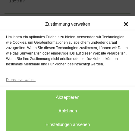
1959 m²
Zustimmung verwalten
Um Ihnen ein optimales Erlebnis zu bieten, verwenden wir Technologien
VERTRAG WIDERRUFEN (B2C)
wie Cookies, um Geräteinformationen zu speichern und/oder darauf
zuzugreifen. Wenn Sie diesen Technologien zustimmen, können wir Daten
wie das Surfverhalten oder eindeutige IDs auf dieser Website verarbeiten.
Wenn Sie Ihre Zustimmung nicht erteilen oder zurückziehen, können
bestimmte Merkmale und Funktionen beeinträchtigt werden.
Immobilien Haase – Ihr Maklerbüro im Kreuzviertel
Immobilien
Über uns
Formular
Impressum
Dienste verwalten
Datenschutz
Cookie-Richtlinie (EU)
Widerrufsrecht
Akzeptieren
Ablehnen
© 2026 Haase Immoblien | 44139 Dortmund | Telefon: 0231 880
Einstellungen ansehen
875 0 |
Website Umsetzung durch amicaldo |
Redesign durch
Designvorsprung